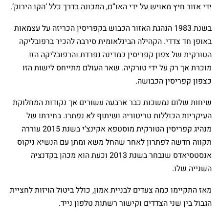
ידי אזור חיץ מאויש על ידי האו”ם, המכונה בדרך כלל ‘הקו הירוק’.
בשנת 1983 הנהגת האזור הכבוש בקפריסין הכריזה על עצמאות
באופן חד צדדי. הקהילה הבינלאומית סירבה להכיר ברפובליקה
הטורקית של צפון קפריסין כמדינה נפרדת והרפובליקה הזו
מוכרת אך רק על ידי טורקיה. שאר העולם מתייחס לישות הזו
כצפון קפריסין הכבושה.
שיחות שלום נמשכות כבר ארבעה עשורים אך נקודות המחלוקת
העיקריות הכוללות טריטוריה ושיתוף לא נפתרו. בחירתו של
מנהיג קפריסין הטורקית מוסטפא אקינצ’י בשנת 2015 עוררה
תקווה חדשה לפתרון לאחר שהחל משא ומתן עם הנשיא ניקוס
אנסטסיאדס שנבחר בשנת 2013 וכעת הוא מכהן בקדנציה
השנייה שלו.
מאז התקיימו כמה צעדים לבניית אמון, כולל ביטול הויזות לחציית
הגבול בין שני הצדדים וקישור רשתות טלפון נייד.