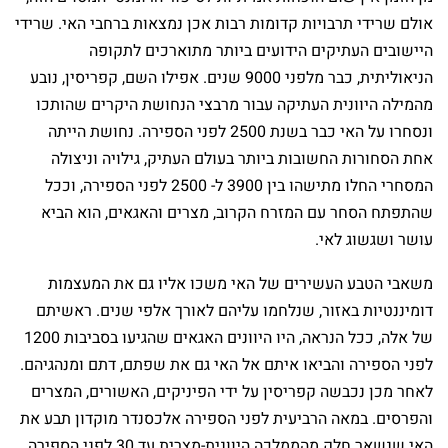
אולם שרידי תרבויות קדומות רבות אכן נמצאות ברחבי האי. שרידי
היישובים העתיקים הידועים ביותר מתוארכים לתקופה
הניאוליתית, כבר מלפני 9000 שנים. אפילו השם, קפריסין, נובע
מהמילה היוונית העתיקה עבור מרבצי הנחושת היקרים שהותכו
ונסחרו על האי כבר בשנת 2500 לפני הספירה. נחושת הייתה
אחת הסחורות החשובות ביותר בעולם העתיק, גילויה וניצולה
המסחרי החלו מתישהו בין 3900 ל- 2500 לפני הספירה, וככל
שהתפתח הסחר עם המזרח הקרוב, מצרים והאגאים, הוא הביא
עושר ושגשוג לאי.
משאבי הטבע העשירים של האי משכו אליו גם את המעצמות
דומיננטיות באזור, שנלחמו עליהם לאורך אלפי שנים. ראשיתם
של אלה, ככל הנראה, היו היוונים האגאים שהגיעו בסביבות 1200
לפני הספירה והביאו איתם אל האי גם את שפתם, דתם ומנהגיהם.
לאחר מכן נכבשה קפריסין על ידי הפיניקים, האשורים, המצרים
והפרסים. במאה הרביעית לפני הספירה אלכסנדר מוקדון תבע את
האי שנשאר חלק מהממלכה היוונית-מצרית עד 30 לפני הספירה,