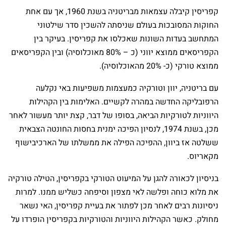
קפריסין קיבלה עצמאות מבריטניה בשנת 1960, אך עם אחת
החוקות המסובכות בעולם שניסתה להשכין סדר שילטוני
המתחשב בעדות השונות שאכלסו את קפריסין. בעיקר בין
הקפריסאים ממוצא יווני (כ – 80% מאוכלוסיה) ובין הקפריסאים
ממוצא טורקי (כ- 20% מהאוכלוסיה).
עם בריטניה, יוון וטורקיה כמעצמות משפיעות באי נקלעה
הרפובליקה החדשה במהרה לקשיים. האלימות בין הקהילות
היווניות לטורקיות הביאה, בסופו של דבר, קצת יותר מעשור לאחר
מכן, בשנת 1974, לנסיון הפיכה ימנית בחסות החונטה הצבאית
ששלטה אז ביוון, ההפיכה הפילה את ממשלתו של הארכיבישוף
מקאריוס.
בניסיון לכאורה להגן על המיעוט הטורקי בקפריסין, הטילה טורקיה
את מלוא כוחה ופלשה לאי מצפון וסיפחה כשליש ממנו. למרות
ניסיונות רבים לאחר מכן לפתור את בעיית קפריסין, האי נשאר
מחולק. כאשר הקהילות היווניות והטורקיות בקפריסין הופרדו על