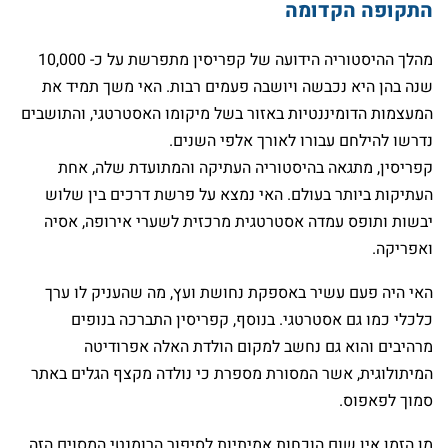
התקופה הקדומה
מהלך ההיסטוריה הידועה של קפריסין מתפרשת על כ- 10,000
שנה בהן היא נכבשה ויושבה פעמים רבות. האי משך תמיד את
המעצמות הדומיננטיות באזור בשל מיקומו האסטרטגי, והתושבים
נדרשו להילחם עבורו לאורך אלפי השנים.
קפריסין, מתגאה בהיסטוריה העתיקה והמתועדת שלה, אחת
העתיקות ביותר בעולם. האי נמצא על פרשת דרכים בין שלוש
יבשות ותופס עמדה אסטרטגית מרכזית לשערי אירופה, אסיה
ואפריקה.
האי היה פעם עשיר באספקת נחושת ועץ, מה שהעניק לו ערך
כלכלי כמו גם אסטרטגי. בנוסף, קפריסין התברכה בנופים
מרהיבים והוא גם נחשב למקום הולדת האלה אפרודיטה
המיתולוגית, אשר המסורת מספרת כי נולדה מקצף הגלים באתר
סמוך לפאפוס.
מן הזמן אין שום הוכחות אמיתיות לסיפור הרומנטי המסוים הזה,