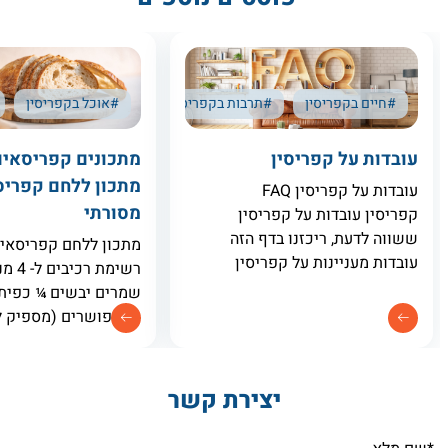
#חיים בקפריסין
#תרבות בקפריסין
#אוכל בקפריסין
עובדות על קפריסין
מתכונים קפריסאים
מתכון ללחם קפריס
עובדות על קפריסין FAQ
מסורתי
קפריסין עובדות על קפריסין
ששווה לדעת, ריכזנו בדף הזה
מתכון ללחם קפריסאי 
עובדות מעניינות על קפריסין
משאלות שנשאלנו בעבר. באם
שמרים יבשים ¼ כפית
לא מצאתם כאן את מבוקשכם
מים פושרים (מספיק 
או שברצונכם לשאול שאלות
בצק רך) קמצוץ אבקת 
שלא מופיעות בדף, כתבו לנו
זרעי שומשום מעורבבי
בטופס המצורף בתחתית
מעט אניס ¼ כפית סוכ
יצירת קשר
משתמשים בשמרים יב