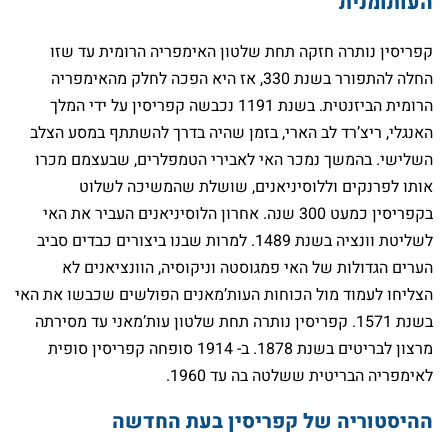
העותומנית
קפריסין נותרה חזקה תחת שלטון האימפריה הרומית עד שזו
החלה להתפורר בשנת 330, אז היא הפכה לחלק מהאימפריה
הרומית הביזנטית. בשנת 1191 נכבשה קפריסין על ידי המלך
האנגלי, ריצ’רד לב הארי, בזמן שהיה בדרך להשתתף במסע הצלב
השלישי. בהמשך נמכר האי לאבירי הטמפלרים, שבעצמם מכרו
אותו לפרנקים וללוסיניאנים, שושלת שהמשיכה לשלוט
בקפריסין כמעט 300 שנה. אחרון הלוסיניאנים העביר את האי
לשליטת וונציה בשנת 1489. למרות שבנו ביצורים כבדים סביב
הערים הגדולות של האי פמגוסטה וניקוסיה, הוונציאנים לא
הצליחו לעמוד מול הכוחות העות’מאנים הפולשים שכבשו את האי
בשנת 1571. קפריסין נותרה תחת שלטון עות’מאני עד מסירתה
מרצון לבריטים בשנת 1878. ב- 1914 סופחה קפריסין סופית
לאימפריה הבריטית ששלטה בה עד 1960.
ההיסטוריה של קפריסין בעת החדשה