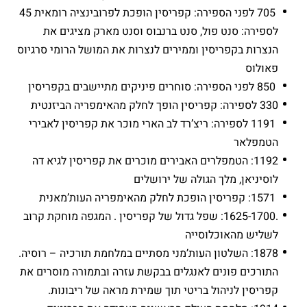
705 לפני הספירה: קפריסין הופכת לפרובינציה רומאית 45
לספירה: סנט פול, סנט ברנבוס וסנט מארק מציגים את
הנצרות בקפריסין וממירים לנצרות את המושל הרומי סרגיוס
פאולוס
850 לפני הספירה: סוחרים פיניקים מתיישבים בקפריסין
330 לספירה: קפריסין הופך לחלק מהאימפריה הביזנטית
1191 לספירה: ריצ’רד לב הארי מוכר את קפריסין לאבירי
הטמפלאר
1192: הטמפלרים האבירים מוכרים את קפריסין לגיא דה
לוסיניאן, מלך הגולה של ירושלים
1571: קפריסין הופכת לחלק מהאימפריה העות’מאנית
.1625-1700: שפל גדול של קפריסין . המגפה מוחקת קרוב
לשליש מהאוכלוסייה
1878: השלטון העות’מני מסתיים במלחמת תורכיה – רוסיה.
התורכים פונים לאנגלים בבקשת עזרה ובתמורה מוסרים את
קפריסין לניהול בריטי תוך שמירת מראה של ריבונות.