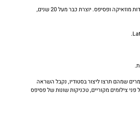
שמי לינה לוין. מעצבת, אוצרת ואומנית רב תחומית המתמחה בעבודות צילום מקוריות בשילוב זכוכית וחומרי מחזור, עבודות מוזאיקה ופסיפס. יוצרת כבר מעל 20 שנים,
ת.
רים שמהם תרצו ליצור בסטודיו, נקבל השראה
ני צילומים מקוריים, טכניקות שונות של פסיפס