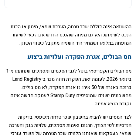
‏ההשוואה אינה כוללת שכר טרחה, הערכת שמאי, מימון או הכנת
הנכס לשימוש. היא גם מניחה שהנכס החדש אכן זכאי לשיעור
המופחת במלואו ושמחיר היד השנייה מתקבל כשווי השוק.
‏מס הבולים, אגרת הפקדה ועלויות ביצוע
‏מס הבולים הקפריסאי בוטל לגבי הסכמים ומסמכים שנחתמו מ־1
בינואר 2026. לעומת זאת, הפקדת חוזה מכר ב־Land Registry
כרוכה באגרה של 50 אירו. זו אגרת הפקדה, לא מס בולים.
מחשבונים ישנים שמוסיפים Stamp Duty לעסקה חדשה אינם
נקודת מוצא אמינה.
‏לצד המסים יש להביא בחשבון שכר טרחה משפטי, בדיקות
הנדסיות לפי הצורך, תרגום ואימות מסמכים, עלויות בנק והערכת
שמאי. בעסקאות שאנחנו מלווים שכר הטרחה של משרד עורכי