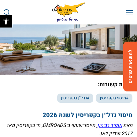
בחזרה למעלה
Skip to Content
פתח 
להשארת פרטים
תגיות קשורות:
#מיסוי בקפריסין
#נדל"ן בקפריסין
‏מיסוי נדל״ן בקפריסין לשנת 2026
‏מאת
אופיר רב־הון
, מייסד־שותף ב־OMROADS, חי בקפריסין מאז
2017 ועדיין כאן.