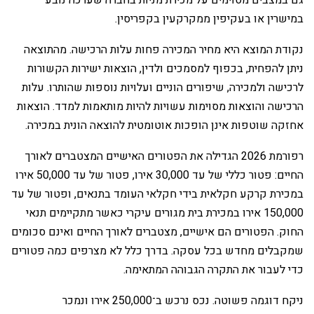
גם במצבים מסוימים על מכירת מניות בחברה שערכה נובע
במישרין או בעקיפין ממקרקעין בקפריסין.
‏נקודת המוצא היא מחיר המכירה פחות עלות הרכישה. מהתוצאה
ניתן להפחית, בכפוף למסמכים ולדין, הוצאות ישירות הקשורות
לרכישה ולמכירה, שיפורים הוניים ועלויות נוספות שהותרו. עלות
הרכישה והוצאות מסוימות עשויות להיות מותאמות למדד. הוצאות
אחזקה שוטפות אינן הופכות אוטומטית להוצאה הונית במכירה.
‏רפורמת 2026 הגדילה את הפטורים האישיים המצטברים לאורך
החיים: פטור כללי של עד 30,000 אירו, פטור של עד 50,000 אירו
במכירת קרקע חקלאית בידי חקלאי העומד בתנאים, ופטור של עד
150,000 אירו במכירת בית מגורים עיקרי כאשר מתקיימים תנאי
החוק. הפטורים הם אישיים, מצטברים לאורך החיים ואינם סכומים
שמקבלים מחדש בכל עסקה. בדרך כלל לא מצרפים כמה פטורים
כדי לעבור את התקרה הגבוהה המתאימה.
‏ניקח דוגמה פשוטה. נכס נרכש ב־250,000 אירו ונמכר