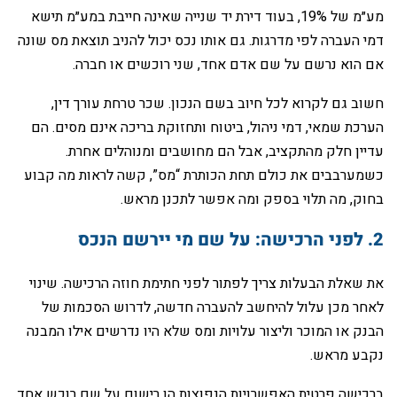
מע״מ של 19%, בעוד דירת יד שנייה שאינה חייבת במע״מ תישא
דמי העברה לפי מדרגות. גם אותו נכס יכול להניב תוצאת מס שונה
אם הוא נרשם על שם אדם אחד, שני רוכשים או חברה.
‏חשוב גם לקרוא לכל חיוב בשם הנכון. שכר טרחת עורך דין,
הערכת שמאי, דמי ניהול, ביטוח ותחזוקת בריכה אינם מסים. הם
עדיין חלק מהתקציב, אבל הם מחושבים ומנוהלים אחרת.
כשמערבבים את כולם תחת הכותרת “מס”, קשה לראות מה קבוע
בחוק, מה תלוי בספק ומה אפשר לתכנן מראש.
‏את שאלת הבעלות צריך לפתור לפני חתימת חוזה הרכישה. שינוי
לאחר מכן עלול להיחשב להעברה חדשה, לדרוש הסכמות של
הבנק או המוכר וליצור עלויות ומס שלא היו נדרשים אילו המבנה
נקבע מראש.
‏ברכישה פרטית האפשרויות הנפוצות הן רישום על שם רוכש אחד