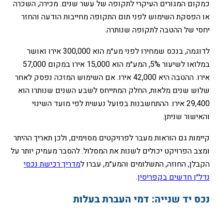
כמקום המגורים העיקרי לתקופה של עשר שנים. מכירה, השכרה
או הפסקת השימוש לפני תום התקופה מחייבות הודעה והחזר
יחסי של ההטבה לתקופה שנותרה.
‏לדוגמה, בנכס שמחירו לפני מע״מ הוא 300,000 אירו ואושר
במלואו לשיעור 5%, המע״מ הוא 15,000 אירו במקום 57,000
אירו. ההטבה היא 42,000 אירו. אם השימוש המזכה נפסק לאחר
שלוש שנים מלאות, החלק המתייחס לשבע השנים שנותרו הוא
29,400 אירו. ההתחשבנות בפועל נעשית לפי מועד השינוי
והאישור שניתן.
‏קיימות גם הוראות מעבר לפרויקטים מסוימים, ולכן תאריך ההיתר
ומצב הפרויקט יכולים לשנות את המסלול. להסבר מעמיק יותר על
הקבלן, החוזה, התשלומים והמע״מ, עברו ל
מדריך רכישת נכסי
נדל״ן חדשים בקפריסין
.
‏נכס יד שנייה: דמי העברת בעלות