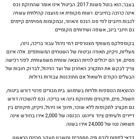
בעבר; הוא בוטל משנת 2017. הביטול אינו אומר שהחזקת נכס
אינה כרוכה בחיובים. רשות מקומית או מועצה קהילתית עשויה
לגבות חיובים לפי סוג הנכס והאזור, ובמקומות מסוימים קיימים
גם חיובי ביוב, אשפה ושירותים מקומיים.
‏בקומפלקס משותף מצטרפים דמי ניהול עבור בריכה, גינה,
מעליות, ניקיון, תאורה וביטוח של השטחים המשותפים. אלה אינם
מסים, אך הם יכולים להיות הוצאה שנתית משמעותית. לפני רכישה
צריך לבקש את התקציב האחרון של ועד הניהול, לבדוק חובות של
הבעלים הקודם ולשאול אם מתוכננות עבודות גדולות.
‏ההוצאות הנוספות תלויות בשימוש. בית מגורים פרטי דורש ביטוח,
חשמל, מים, תיקונים ותחזוקת גינה או בריכה. נכס להשכרה דורש
גם תקציב לתקופות ללא שוכר, תיווך או ניהול, ניקיון, תיקונים בין
דיירים ולעיתים ציוד וריהוט. הכנסה של 2,000 אירו בחודש אינה
תשואה נטו של 24,000 אירו בשנה.
‏כדאי לפתוח לנכס תיק מסמכים וחשבון מעקב מהיום הראשון.