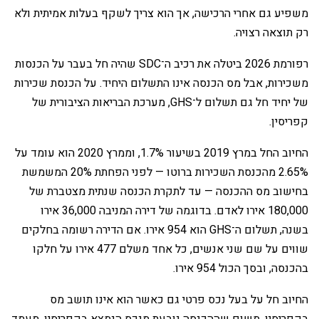
משפיע גם אחרי הרכישה, אך הוא צריך לשקף בעלות אמיתית ולא
רק תוצאה רצויה.
‏רפורמת 2026 ביטלה את רכיב ה־SDC שהיה חל בעבר על הכנסות
משכירות, אבל מס הכנסה אינו התשלום היחיד. על הכנסת שכירות
של יחיד חל גם תשלום ל־GHS, מערכת הבריאות הציבורית של
קפריסין.
‏החיוב החל במרץ 2019 בשיעור 1.7%, וממרץ 2020 הוא עומד על
2.65% מהכנסת השכירות ברוטו — לפני הפחתת 20% המשמשת
בחישוב מס ההכנסה — עד לתקרת הכנסה שנתית מצטברת של
180,000 אירו לאדם. בדוגמה של דירה המניבה 36,000 אירו
בשנה, תשלום ה־GHS הוא 954 אירו. אם הדירה רשומה בחלקים
שווים על שם שני אנשים, כל אחד משלם 477 אירו על חלקו
בהכנסה, ובסך הכול 954 אירו.
‏החיוב חל על בעל נכס פרטי גם כאשר הוא אינו תושב מס
בקפריסין, משום שההכנסה נובעת מנכס הנמצא בקפריסין. מעמד