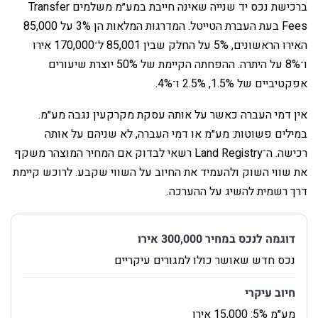
‏ברכישת נכס יד שנייה שאינה חייבת במע״מ משלמים Transfer
Fees בעת העברת הטייטל. המדרגות המלאות הן 3% על 85,000
האירו הראשונים, 5% על החלק שבין 85,001 ל־170,000 אירו
ו־8% על היתרה. ההפחתה הקיימת של 50% יוצרת שיעורים
אפקטיביים של 1.5%, 2.5% ו־4%.
‏אין דמי העברה כאשר על אותה עסקת מקרקעין נגבה מע״מ.
במילים פשוטות: מע״מ או דמי העברה, לא שניהם על אותה
רכישה. ה־Land Registry רשאי לבדוק אם המחיר המוצהר משקף
את שווי השוק ולהעמיד את החיוב על השווי שקבע. לרוכש קיימת
דרך רשמית להשיג על ההערכה.
‏דוגמה לנכס במחיר 300,000 אירו
‏חיוב עיקרי
‏מחיר בתוספת החי
‏נכס חדש שאושר כולו למגורים עיקריים
‏מע״מ 5%: 15,000 אירו