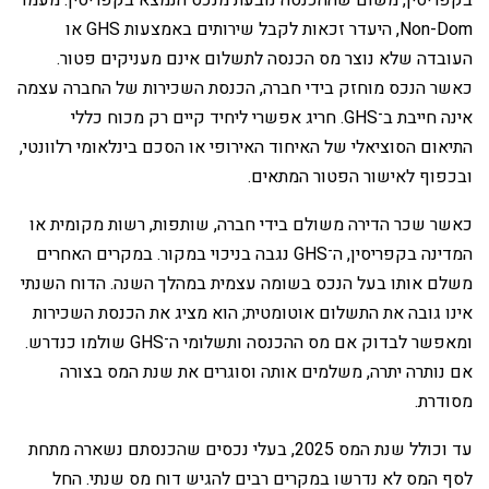
Non-Dom, היעדר זכאות לקבל שירותים באמצעות GHS או
העובדה שלא נוצר מס הכנסה לתשלום אינם מעניקים פטור.
כאשר הנכס מוחזק בידי חברה, הכנסת השכירות של החברה עצמה
אינה חייבת ב־GHS. חריג אפשרי ליחיד קיים רק מכוח כללי
התיאום הסוציאלי של האיחוד האירופי או הסכם בינלאומי רלוונטי,
ובכפוף לאישור הפטור המתאים.
‏כאשר שכר הדירה משולם בידי חברה, שותפות, רשות מקומית או
המדינה בקפריסין, ה־GHS נגבה בניכוי במקור. במקרים האחרים
משלם אותו בעל הנכס בשומה עצמית במהלך השנה. הדוח השנתי
אינו גובה את התשלום אוטומטית; הוא מציג את הכנסת השכירות
ומאפשר לבדוק אם מס ההכנסה ותשלומי ה־GHS שולמו כנדרש.
אם נותרה יתרה, משלמים אותה וסוגרים את שנת המס בצורה
מסודרת.
‏עד וכולל שנת המס 2025, בעלי נכסים שהכנסתם נשארה מתחת
לסף המס לא נדרשו במקרים רבים להגיש דוח מס שנתי. החל