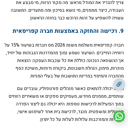
צריך להגדיר את המודל מראש: מה מקור הרווח, מי מבצע את
העבודה, כיצד מממנים, מי נושא בסיכון ומה מתעדים. התשובה
עשויה להשפיע על זהות הרוכש כבר בחוזה הראשון.
‏חברה קפריסאית משלמת משנת 2026 מס חברות בשיעור 15% על
רווחיה החייבים. השיעור נשמע נמוך מהמדרגות הגבוהות של יחיד,
אך ההשוואה הנכונה כוללת את כל שכבות העסקה: הוצאות
מוכרות, מימון, הנהלת חשבונות, ביקורת ודוחות, משיכת כסף
מהחברה והמיסוי במדינת התושבות של בעלי המניות.
‏חברה יכולה להתאים כאשר מנהלים פורטפוליו, עובדים עם
שותפים, מממנים מחדש, מעסיקים ספקים או משאירים רווחים
בתוך הפעילות לרכישות נוספות. היא יכולה גם ליצור הפרדה
תפעולית ומשפטית. מנגד, לרכישת בית אחד לשימוש אישי,
העלויות והמורכבות עלולות לעלות על כל יתרון.