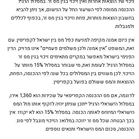
ניכוי של הוצאות אחרות ואין זיכוי בגין מס זר. במסלול הרגיל
ההכנסה ממוסה לפי השיעור החל על הנישום, אך ניתן להביא
בחשבון הוצאות מותרות, פחת וזיכוי בגין מס זר, בכפוף לכללים
ולמגבלות.
‏אין כיום אמנה מקיפה למניעת כפל מס בין ישראל לקפריסין. עם
זאת, המשפט “אין אמנה ולכן משלמים פעמיים” אינו מדויק. הדין
הפנימי בישראל מאפשר במקרים מתאימים זיכוי בגין מס זר
במסלול הרגיל. לעומת זאת, מי שבוחר במסלול 15% מוותר על
הזיכוי. לכן משווים בין המסלולים בכל שנה לפי ההכנסה, הפחת,
ההוצאות והמס ששולם בפועל בקפריסין.
‏לדוגמה, אם מס ההכנסה הקפריסאי על שכירות הוא 1,360 אירו,
במסלול הישראלי הרגיל ייתכן שניתן יהיה לזקוף אותו מול המס
הישראלי המיוחס לאותה הכנסה. במסלול 15% הוא לא יקוזז. אין
בכך הבטחה שכל מס זר יזוכה במלואו: הזיכוי מוגבל לפי סוג
ההכנסה, סכום המס הישראלי ותנאים נוספים.