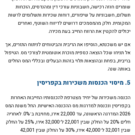
שומרים חוזה רכישה, חשבוניות עורכי דין ומהנדסים, הוכחות
תשלום, חשבוניות על שיפורים, דוחות שכירות ותשלומים לרשות
המקומית. חלק מהמסמכים דרושים לדיווח השוטף, ואחרים
יכולים להקטין את הרווח החייב בעת מכירה.
‏אם יש משכנתא, הוסיפו את הריבית והביטוחים לניתוח התזרים, אך
אל תניחו שכל הוצאה כספית מוכרת אוטומטית לצורכי מס. הטיפול
בריבית, בפחת ובהוצאות תלוי בזהות הבעלים ובכללי המס החלים
באותה שנה.
‏הכנסה משכירות של יחיד מצטרפת להכנסותיו החייבות האחרות
בקפריסין ונכנסת למדרגות מס ההכנסה האישיות. החל משנת המס
2026 המדרגה הראשונה, עד 22,000 אירו, מחויבת ב־0%. לאחריה
חלים 20% על החלק שבין 22,001 ל־32,000 אירו, 25% על החלק
שבין 32,001 ל־42,000 אירו, 30% על החלק שבין 42,001