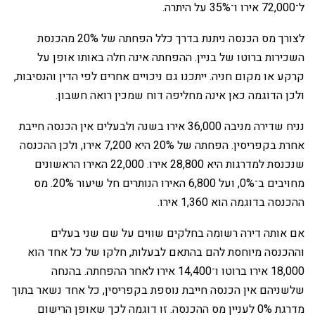
ל־72,000 אירו ו־35% על היתרה.
‏לצורך מס הכנסה ניתנת בדרך כלל הפחתה של 20% מהכנסת
השכירות ברוטו של בניין. ההפחתה אינה חלה באותו אופן על
קרקע או מקום חניה. ייתכנו גם ניכויים אחרים לפי הדין והנסיבות,
ולכן הדוגמה כאן אינה מחליפה דוח שמכין רואה חשבון.
‏נניח שדירה מניבה 36,000 אירו בשנה ולבעלים אין הכנסה חייבת
אחרת בקפריסין. הפחתה של 20% היא 7,200 אירו, ולכן ההכנסה
שנכנסת למדרגות היא 28,800 אירו. 22,000 האירו הראשונים
מחויבים ב־0%, ועל 6,800 האירו הנותרים חל שיעור 20%. מס
ההכנסה בדוגמה הוא 1,360 אירו.
‏אם אותה דירה רשומה בחלקים שווים על שם שני בעלים
וההכנסה מיוחסת להם בהתאם לבעלות, חלקו של כל אחד הוא
18,000 אירו ברוטו ו־14,400 אירו לאחר ההפחתה. בהנחה
שלשניהם אין הכנסה חייבת נוספת בקפריסין, כל אחד נשאר בתוך
מדרגת 0% לעניין מס ההכנסה. זו דוגמה לכך שאופן הרישום