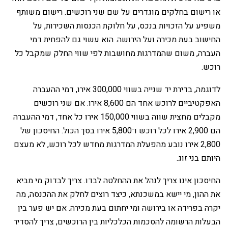
או רישום בחלקים מוגדרים על שם שני רוכשים. רישום משותף
משפיע על הזכויות בנכס, על חלוקת הכנסות השכירות, על
החישוב בעת מכירה ועל הירושה. הוא עשוי גם להפחית דמי
העברה, משום שהמדרגות מחושבות לפי שווי החלק שמקבל כל
רוכש.
‏לדוגמה, בדירת יד שנייה בשווי 300,000 אירו, דמי ההעברה
האפקטיביים לרוכש אחד הם 8,600 אירו. אם שני רוכשים
מקבלים מחצית שווה בשווי 150,000 אירו כל אחד, דמי ההעברה
הם 2,900 אירו לכל רוכש ו־5,800 אירו בסך הכול. החיסכון של
2,800 אירו נובע מהפעלת המדרגות מחדש לכל רוכש, לא מעצם
היותם בני זוג.
‏החיסכון אינו צריך לנהל את ההחלטה לבדו. צריך לבדוק מי מביא
את ההון, מי יישא במשכנתא, כיצד רוצים לחלק את ההכנסה, מה
יקרה בפרידה או בירושה ומי יחתום בעת מכירה. אם יש פער בין
הבעלות הרשומה להסכמות הכלכליות בין הרוכשים, צריך להסדיר