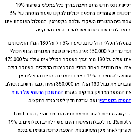
‏רכישת נכס חדש מיזם חייבת בדרך כלל במע״מ בשיעור 19%.
רוכשים שעומדים בתנאים יכולים לבקש שיעור מופחת של 5%
עבור בית המגורים העיקרי שלהם בקפריסין. המסלול המופחת אינו
מיועד לנכס שנרכש מראש להשכרה או כהשקעה.
‏במסלול הכללי החל כיום, שיעור 5% חל על 130 המ״ר הראשונים
ועד ערך של 350,000 אירו, בתנאי ששטח המגורים הבנוי הכולל
אינו עולה על 190 מ״ר וערך העסקה הכולל אינו עולה על 475,000
אירו. אם חורגים מאחד מספי המקסימום הכוללים, העסקה כולה
עשויה להתחייב ב־19%. כאשר עומדים בספים הכוללים אך
עוברים את גבול 130 המ״ר או 350,000 האירו, נוצר חישוב משולב.
את המספר המדויק בודקים בעזרת
המחשבון הרשמי של רשות
המסים בקפריסין
ועם עורכת הדין לפני בניית התקציב.
‏הבקשה מוגשת לאחר חתימת חוזה הרכישה והפקדתו ב־Land
Registry. עד לקבלת האישור היזם עשוי לחייב תשלומים ב־19%
ולערוך לאחר מכן התחשבנות. ההטבה כרוכה בשימוש בנכס