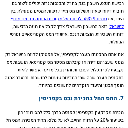
‏רכישת הנכס, חשבון בנק בחו״ל והכנסות זרות יכולים ליצור גם
חובות דיווח שאינן תשלום מס מיידי. רשות המסים מפעילה, בין
היתר, את
טופס 5329ב לדיווח על מקורות הכנסה ונכסים מחוץ
לישראל
. רואה החשבון הישראלי צריך לקבל את חוזה הרכישה,
דוחות השכירות, הוצאות הנכס, אישורי המס הקפריסאיים ופרטי
הבעלות.
‏אם אתם מתכננים מעבר לקפריסין, אל תפסיקו לדווח בישראל רק
מפני שעברתם דירה או קיבלתם מספר מס קפריסאי. תושבות מס
נקבעת לפי מכלול העובדות והדין בכל מדינה. אפשר להיות
בתקופת מעבר שבה שתי המדינות טוענות לתושבות, והיעדר אמנה
הופך תכנון ותיעוד מוקדמים לחשובים במיוחד.
‏מכירת מקרקעין בקפריסין כפופה בדרך כלל למס רווחי הון
בשיעור 20% על הרווח החייב, לא על מלוא מחיר המכירה. המס חל