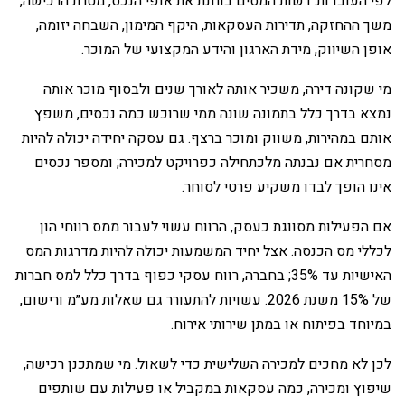
לפי העובדות. רשות המסים בוחנת את אופי הנכס, מטרת הרכישה,
משך ההחזקה, תדירות העסקאות, היקף המימון, השבחה יזומה,
אופן השיווק, מידת הארגון והידע המקצועי של המוכר.
‏מי שקונה דירה, משכיר אותה לאורך שנים ולבסוף מוכר אותה
נמצא בדרך כלל בתמונה שונה ממי שרוכש כמה נכסים, משפץ
אותם במהירות, משווק ומוכר ברצף. גם עסקה יחידה יכולה להיות
מסחרית אם נבנתה מלכתחילה כפרויקט למכירה; ומספר נכסים
אינו הופך לבדו משקיע פרטי לסוחר.
‏אם הפעילות מסווגת כעסק, הרווח עשוי לעבור ממס רווחי הון
לכללי מס הכנסה. אצל יחיד המשמעות יכולה להיות מדרגות המס
האישיות עד 35%; בחברה, רווח עסקי כפוף בדרך כלל למס חברות
של 15% משנת 2026. עשויות להתעורר גם שאלות מע״מ ורישום,
במיוחד בפיתוח או במתן שירותי אירוח.
‏לכן לא מחכים למכירה השלישית כדי לשאול. מי שמתכנן רכישה,
שיפוץ ומכירה, כמה עסקאות במקביל או פעילות עם שותפים