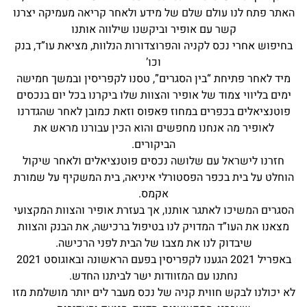
האתר פתח לנו עולם שלם של מידע ולאחר קריאה מעמיקה יצרנו
קשר עם אופיר וביקשנו שילווה אותנו
בחיפוש אחרי נכס לקניה והפרוצדורות הנלוות, מציאת עו”ד, בנק
וכו’
מיד לאחר פתיחת “בין הסגרים”, טסנו לקפריסין ובמשך חמישה
ימים בליווי צמוד של אופיר והצוות שלו ביקרנו בכל יום בנכסים
פוטנציאלים בכפרים במחוז פאפוס וזאת כמובן לאחר שהגדרנו
לאופיר מה אנחנו מחפשים והוא הכין עבורנו מראש את
הביקורים.
חזרנו לישראל עם שלושה נכסים פוטנציאלים ולאחר שיקול
הוחלט על בית בכפר הפסטורלי איניאה, בית המשקיף על שמורת
אקמס.
הסגרים המשיכו לאתגר אותנו, אך בעזרת אופיר והצוות המקצועי
מצאנו את העו”ד המדויק לנו בטיפול ברכישה, את הבנק והצוות
שיבדוק לנו את מצבו של הבית לפני הרכישה.
באפריל 2021 הגענו לקפריסין בפעם הראשונה ובאוגוסט 2021
נחתנו עם המזוודות ישר לביתנו החדש.
לא יכולנו לבקש חווית קניה של נכס מעבר לים יותר מושלמת מזו