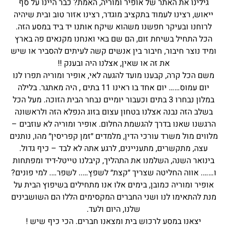
גילינו את האתר של אופיר ומוריה, האמת? כבר היינו על סף
ייאוש, רצינו לעמוד בתקציב מוגדר, רצינו אזור טוב ובית שיהיה
לרוחנו ובעיקר חפשנו משהוא שיקח אותנו יד ביד במסע הזה.
הכל התחיל בשיחת זום, הם שם באי ואנחנו מקנאים פה בארץ
ומיד נוצר חיבור, חיבור בין אנשים קשה לעיתים להסביר או שיש
את זה או שאין, אצלנו היה ובענק !!
משם הכל קרה, קבענו מועד להגעה לאי, אופיר ומוריה תפרו לנו
יום עמוס…… יום אחד בו ראינו 11 בתים , היה מאתגר. בלילה
במלון נבחרו 3 בתים וכעבור יומיים נבחר הבית הזוכה. מעל הכל
בשלב הזה נבנה אצלנו בטחון עצום בזוג הנפלא הזה ולראשונה
הרגשנו שאנו בדרך להגשמת החלום. אופיר ומוריה לא עוזבים –
מלווים מול משרד עורכי הדין, מלמדים ״זמן קפריסין״ מהו, נותנים
עצה, מתקשרים, מתעניינים, לרגע אתה לא לבד – כיף גדול.
בינואר השנה, השלמנו את התהליך, קיבלנו טייטל-דיד ומפתחות
ו……. אווה החליטה שצריך ״קצת״ לשפץ….. לשפר…. למי פונים?
אופיר ומוריה כמובן, בימים אלו אנו מתחילים בשיפוץ הבית על
מנת להתאימו לנו ושני החברים המקסימים הללו הם השושבינים
שלנו, היום ולעד.
יצאנו במסע לרכוש בית ומצאנו חברים. הכי כיף שיש !