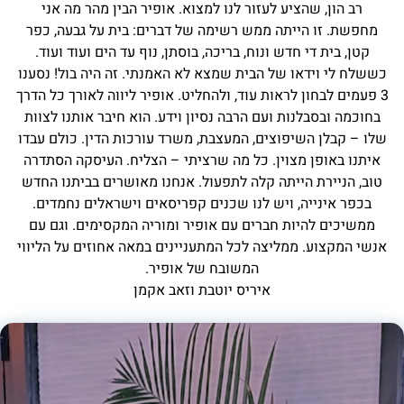
רב הון, שהציע לעזור לנו למצוא. אופיר הבין מהר מה אני
מחפשת. זו הייתה ממש רשימה של דברים: בית על גבעה, כפר
קטן, בית די חדש ונוח, בריכה, בוסתן, נוף עד הים ועוד ועוד.
כששלח לי וידאו של הבית שמצא לא האמנתי. זה היה בול! נסענו
3 פעמים לבחון לראות עוד, ולהחליט. אופיר ליווה לאורך כל הדרך
בחוכמה ובסבלנות ועם הרבה נסיון וידע. הוא חיבר אותנו לצוות
שלו – קבלן השיפוצים, המעצבת, משרד עורכות הדין. כולם עבדו
איתנו באופן מצוין. כל מה שרציתי – הצליח. העיסקה הסתדרה
טוב, הניירת הייתה קלה לתפעול. אנחנו מאושרים בביתנו החדש
בכפר אינייה, ויש לנו שכנים קפריסאים וישראלים נחמדים.
ממשיכים להיות חברים עם אופיר ומוריה המקסימים. וגם עם
אנשי המקצוע. ממליצה לכל המתעניינים במאה אחוזים על הליווי
המשובח של אופיר.
איריס יוטבת וזאב אקמן