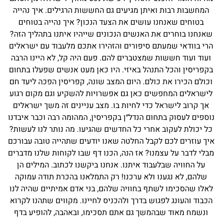
המחשבות רבות ואיתן מגיעים גם החששות הרגילים. איך נהייה
בטוחים שאנחנו עושים את הצעד הנכון? איך נהייה בטוחים
שאנחנו בוחרים את האנשים הנכונים שייהיו איתנו בתהליך הזה?
הרי בוודאי שמעתם סיפורים והזהירו אתכם מלעבוד עם ישראלים
ועוד ועוד חששות שמצטברים להם. פעם היה קל, לא היינו הרבה
בקפריסין והכל התנהל באיזי. היו כאן מעט אנשים שפעלו בתחום
וכולם הכירו את כולם. היום המצב שונה, קפריסין הפכה ליעד חם
לישראלים המחפשים כאן גם אפשרויות להשקיע וגם מקום רגוע
אך קרוב לישראל כדי לחיות בו. מצב עניינים זה משך ישראלים
נוספים לעסוק בתחום הנדל״ן בקפריסין, המהומה רבה וכבר איבדנו
כל יכולת לעקוב אחרי כל החדשים שהגיעו. מה נותר לנו לעשות?
איך עוזרים לכם לקבל החלטה שאנו יודעים שתהייה טובה עבורכם
מבלי לדבר על עצמנו? אז הנה, הכנו דף שבו לקוחות שלנו מדברים
על החוויה שבלעבוד איתנו. אנחנו ביקשנו לכתוב. המילים הן
שלהם, לא נגענו ולא ערכנו! רק התמלאנו בהכרת תודה עמוקה
לאלו שהסכימו לשתף בחוויה שלהם, בני אדם אמיתיים שהיה לנו
הכבוד והעונג לפגוש בדרך ולהכניס לחיינו. מקווים שתהנו לקרוא
ונשמח מאוד שבהמשך גם אתם תסכימו, ובאהבה, להופיע בדף