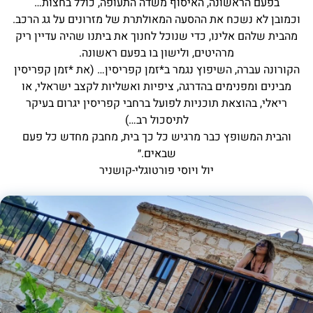
בפעם הראשונה, האיסוף משדה התעופה, כולל בחצות…
וכמובן לא נשכח את ההסעה המאולתרת של מזרונים על גג הרכב.
מהבית שלהם אלינו, כדי שנוכל לחנוך את ביתנו שהיה עדיין ריק
מרהיטים, ולישון בו בפעם ראשונה.
הקורונה עברה, השיפוץ נגמר ב*זמן קפריסין… (את *זמן קפריסין
מבינים ומפנימים בהדרגה, ציפיות ואשליות לקצב ישראלי, או
ריאלי, בהוצאת תוכניות לפועל ברחבי קפריסין יגרום בעיקר
לתיסכול רב…)
והבית המשופץ כבר מרגיש כל כך בית, מחבק מחדש כל פעם
שבאים.״
יול ויוסי פורטוגלי-קושניר