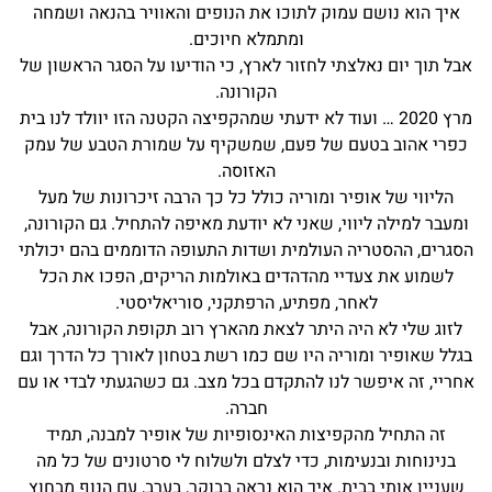
איך הוא נושם עמוק לתוכו את הנופים והאוויר בהנאה ושמחה
ומתמלא חיוכים.
אבל תוך יום נאלצתי לחזור לארץ, כי הודיעו על הסגר הראשון של
הקורונה.
מרץ 2020 … ועוד לא ידעתי שמהקפיצה הקטנה הזו יוולד לנו בית
כפרי אהוב בטעם של פעם, שמשקיף על שמורת הטבע של עמק
האזוסה.
הליווי של אופיר ומוריה כולל כל כך הרבה זיכרונות של מעל
ומעבר למילה ליווי, שאני לא יודעת מאיפה להתחיל. גם הקורונה,
הסגרים, ההסטריה העולמית ושדות התעופה הדוממים בהם יכולתי
לשמוע את צעדיי מהדהדים באולמות הריקים, הפכו את הכל
לאחר, מפתיע, הרפתקני, סוריאליסטי.
לזוג שלי לא היה היתר לצאת מהארץ רוב תקופת הקורונה, אבל
בגלל שאופיר ומוריה היו שם כמו רשת בטחון לאורך כל הדרך וגם
אחריי, זה איפשר לנו להתקדם בכל מצב. גם כשהגעתי לבדי או עם
חברה.
זה התחיל מהקפיצות האינסופיות של אופיר למבנה, תמיד
בנינוחות ובנעימות, כדי לצלם ולשלוח לי סרטונים של כל מה
שעניין אותי בבית. איך הוא נראה בבוקר, בערב, עם הנוף מבחוץ