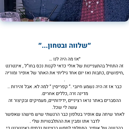
״שלווה ובטחון...״
״אז מה היה לנו …
זה התחיל בהתעניינות של אולי כדאי לקנות נכס בחו”ל , אינטרנט
,חיפושים ,כתבות ואז יום אחד גיליתי את האתר של אופיר ומוריה
.
כבר אז זה היה נשמע חיובי .” קפריסין ” למה לא. אבל זהירות ..
מדינה זרה ,כללים אחרים.
ההסברים באתר נראו רציניים ,ידידותיים, מעמיקים ובקיצור זה
עשה לי שכל.
לאחר שיחה עם אופיר בטלפון כבר הרגשתי שיש מישהו שאפשר
לדבר אתו ומבין את ההתלבטויות שלי .
בהכוונה של אופיר, התחלתי לחפש ברצינות נכסים באינטרנט כי