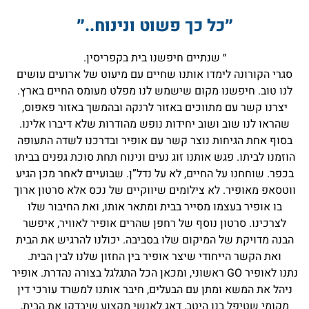
״כל כך פשוט ונינוח..״
״ שנתיים חיפשנו בית בקפריסין.
סגרי הקורונה לימדו אותנו שחיים עם מיעוט של ארועים עושים
לנו טוב. חיפשנו מקום שישמש לנו מפלט מעומס החיים בארץ.
יצרנו קשר עם מתווכים באזור לרנקה ובהמשך באזור פאפוס,
שהראו לנו שוב ושוב יחידות נופש מהודרות שלא דיברו אלינו.
בסוף אחת הגיחות נוצר קשר עם אופיר ובדרכנו לשדה התעופה
הוזמנו לביתו. פגש אותנו זוג נעים ונינוח תחת סוכת גפנים בביתו
בכפר. שוחחנו על החיים, לא על נדל”ן. שבועיים לאחר מכן הגיע
ווטסאפ מאופיר. לא צילומים שיווקיים של נכס אלא סרטון ארוך
בו אופיר בעצמו מסייר בבית ומתאר אותו, ואת החיבור שלו
לצרכינו. סרטון נוסף של רחפן שהרים אופיר לאוויר, איפשר
הבנה מדויקת של המיקום שלו בסביבה. יכולנו להרגיש את הבית
ואת הקשר הייחודי שיצר אופיר בין החזון שלנו לבין הבית.
נתנו לאופיר GO ראשוני, ומכאן הכל התגלגל בצורה נהדרת. אופיר
ניהל את המשא ומתן עם הבעלים, חיבר אותנו למשרד עורכי דין
מקומי שטיפל בנו היטב, דאג לאנשי מקצוע שיבדקו את הבית,