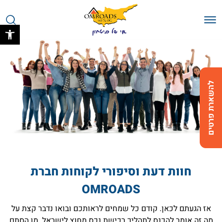
בחזרה למעלה
Skip to Content
פתח 
להשארת פרטים
חוות דעת וסיפורי לקוחות חברת
OMROADS
אז הגעתם לכאן. קודם כל שמחים לראותכם ובואו נדבר קצת על
מה זה אומר להכנס לתהליך רכישת נכס מחוץ לישראל. מן הסתם