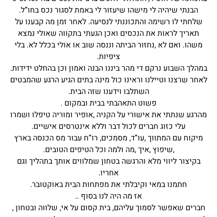
הבנתי שיהיה לי מישהו שיעזור לי באמת לסגור נכס בחו”ל.
שלחתי לו רשימה והתכוננתי לנסיעה. לאחר זמן מה קבענו על
תאריך לראות את הנכסים ואכן הגעתי בתקווה שאולי נמצא
משהו. ואם לא ,נחזור הביתה וננסה שוב או אולי בכלל לא. בלי
ציפיות.
במהלך השבוע נרקם די מהר ביננו הבנה ואמון וכן בהחלט ידידות.
לאחר שרצנו וטיילנו וראינו כול מינה בתים הגיע הרגע שהמבטים
השתלבו וידענו שזה הבית.
פשוט התאהבתי בבית ובמקום .
מהרגע שנתתי את אישורי על הקניה ,אופיר ומוריה טיפלו ושמרו
עלי כזוג חברים לכול דבר וללא אינטרסים אישיים.
מיקוח עם המתווך ,עו”ד, מסמכים, רו”ח עבור מס הכנסה בארץ
,שיפוץ ,איך ,מה ולמה וכל הטיפים הטובים.
בקיצור ליווי מלא והרגשה בטחון שמלווים אותך בתהליך וגם
אחריו.
חתמנו במאי וקיבלתי את מפתחות הבית באוקטובר.
אז מה היה לנו בסוף ..
חברים שאפשר לסמוך עליהם, בית קסום על אי, שלווה ובטחון ,