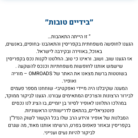
״בידיים טובות״
” זו הייתה התאהבות…
הגענו לחופשה משפחתית בקפריסין והתאהבנו -בחופים, באנשים,
באוכל, באווירה ובקירבה לישראל.
אז הגענו שוב. ושוב. וראינו כי טוב. החלטנו לקנות נכס בקפריסין
שישמש אותנו לחופשות משפחתיות וכנכס להשקעה .
בשוטטות ברשת מצאנו את האתר של OMROADS – מוריה
ואופיר.
המענה שקיבלנו היה מיידי ואפקטיבי- שוחחנו מספר פעמים
לבירור הרצונות והצרכים המתאימים עבורנו. הגענו לביקור ממוקד,
במהלכו התלוונו לאופיר לסיור בן יומיים, בו הציג לנו נכסים
פוטנציאליים, בהתאם לדרישותינו הראשוניות.
הסבלנות של אופיר והידע הרב שלו בכל הקשור לשוק הנדל”ן
בקפריסין ובאזור פאפוס בפרט, הרשימו אותנו מאוד, מה שגרם
לביקור להיות נעים וענייני.