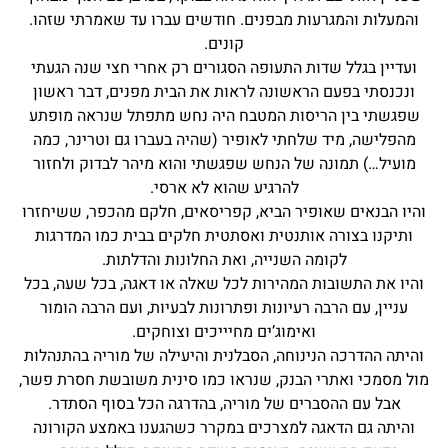
והמעלות והמגרעות מבפנים. חודשים עברו עד שאמרתי שזהו.
קונים.
ועדיין בגלל שדות התעופה הסגורים רק אחרי חצי שנה הגעתי
ונכנסתי בפעם הראשונה לראות את הבית מפנים, דבר ראשון
שפגשתי בין הריסות המטבח היה נחש מתפתל שנראה מופתע
מהפלישה, מיד שלחתי לאופיר (שהיה בעברו גם וטרינר, כמה
מועיל…) תמונה של הנחש שפגשתי והוא מיהר לבדוק ולחזור
להרגיע שהוא לא ארסי.
והיו הבנאים שאופיר הביא, קפריסאים, חלקם מהכפר, ששיחזרו
ותיקנו בצורה אותנטית ואסתטית חלקים בבית כמו המדרגות
לקומה השנייה, ואת החלונות והדלתות.
והיו את התשובות המהירות לכל שאלה או דאגה, בכל שעה, בכל
עניין, עם הרבה רעיונות ופתרונות לבעיות, ועם הרבה הומור
ואימוג’ים מחיייכים וצוחקים.
והיתה ההדרכה הנינוחה, הסבלנית והיעילה של מוריה בהתנהלות
מול מסמכי ואתרי הבנק, שנראו כמו סינית משובשת חסרת פשר,
אבל עם ההסברים של מוריה, בהדרגה הכל בסוף הסתדר.
והיתה גם הדאגה למצרכים במקרר כשהגענו באמצע הקורונה