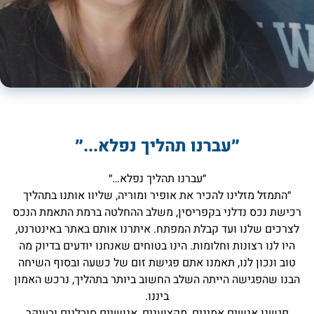
״עברנו תהליך נפלא...״
״עברנו תהליך נפלא…״
״התמזל מזלינו להכיר את אופיר ומוריה, שליוו אותנו בתהליך
רכישת נכס נדלני בקפריסין, משלב ההחלטה ברמת התאמת הנכס
לצרכים שלנו ועד קבלת המפתח. איתרנו אותם באתר באינטרנט,
היו לנו רצונות וחלומות. הינו בטוחים שאנחנו יודעים בדיוק מה
טוב ונכון לנו, תאמנו אתם פגישת זום של כשעה ובסוף השיחה
הבנו שהפגישה הייתה השלב החשוב ביותר בתהליך, נרכש האמון
ביננו.
פגשנו אנשים אמינים, מקצוענים, אנושיים סובלנים ובעיקר