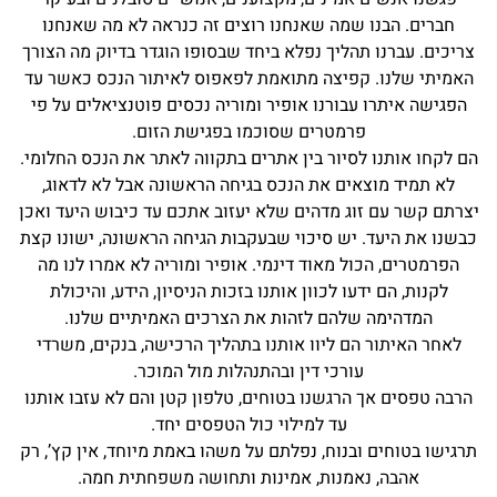
חברים. הבנו שמה שאנחנו רוצים זה כנראה לא מה שאנחנו
צריכים. עברנו תהליך נפלא ביחד שבסופו הוגדר בדיוק מה הצורך
האמיתי שלנו. קפיצה מתואמת לפאפוס לאיתור הנכס כאשר עד
הפגישה איתרו עבורנו אופיר ומוריה נכסים פוטנציאלים על פי
פרמטרים שסוכמו בפגישת הזום.
הם לקחו אותנו לסיור בין אתרים בתקווה לאתר את הנכס החלומי.
לא תמיד מוצאים את הנכס בגיחה הראשונה אבל לא לדאוג,
יצרתם קשר עם זוג מדהים שלא יעזוב אתכם עד כיבוש היעד ואכן
כבשנו את היעד. יש סיכוי שבעקבות הגיחה הראשונה, ישונו קצת
הפרמטרים, הכול מאוד דינמי. אופיר ומוריה לא אמרו לנו מה
לקנות, הם ידעו לכוון אותנו בזכות הניסיון, הידע, והיכולת
המדהימה שלהם לזהות את הצרכים האמיתיים שלנו.
לאחר האיתור הם ליוו אותנו בתהליך הרכישה, בנקים, משרדי
עורכי דין ובהתנהלות מול המוכר.
הרבה טפסים אך הרגשנו בטוחים, טלפון קטן והם לא עזבו אותנו
עד למילוי כול הטפסים יחד.
תרגישו בטוחים ובנוח, נפלתם על משהו באמת מיוחד, אין קץ’, רק
אהבה, נאמנות, אמינות ותחושה משפחתית חמה.