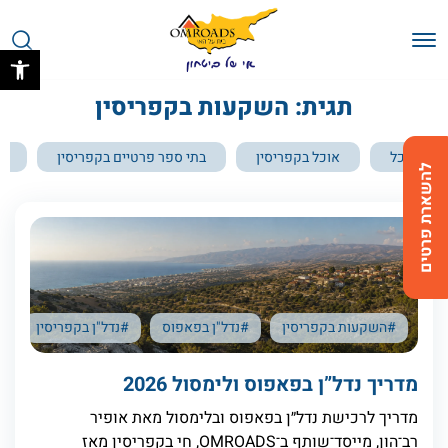
בחזרה למעלה
Skip to Content
פתח 
תגית: השקעות בקפריסין
הכל
אוכל בקפריסין
בתי ספר פרטיים בקפריסין
בת
להשארת פרטים
#השקעות בקפריסין
#נדל"ן בפאפוס
#נדל"ן בקפריסין
מדריך נדל”ן בפאפוס ולימסול 2026
מדריך לרכישת נדל״ן בפאפוס ובלימסול מאת אופיר
רב־הון, מייסד־שותף ב־OMROADS, חי בקפריסין מאז