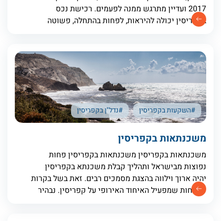
2017 ועדיין מתרגש ממנה לפעמים. רכישת נכס
בקפריסין יכולה להיראות, לפחות בהתחלה, פשוטה
למדי. הטיסה קצרה, השוק נגיש, האנשים נחמדים
והנכסים מצטלמים נהדר. ואז מתחילות
#השקעות בקפריסין
#נדל"ן בקפריסין
משכנתאות בקפריסין
משכנתאות בקפריסין משכנתאות בקפריסין פחות
נפוצות מבישראל ותהליך קבלת משכנתא בקפריסין
יהיה ארוך וילווה בהצגת מסמכים רבים. זאת בשל בקרות
קשוחות שמפעיל האיחוד האירופי על קפריסין. נבהיר
שגם תושבי חוץ ללא דרכון אירופאי יכולים לקבל
משכנתא בקפריסין. בכתבה