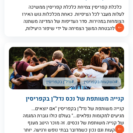
כלכלת קפריסין צמיחת כלכלת קפריסין ממשיכה
לעלות מעבר לכל הציפיות. כאחת מכלכלות גוש האירו
הצומחות במהירות. סדר העדיפות של המדינה משתנה
כעת להבטחת המשך הצמיחה על ידי שיפור היעילות,
יישום רפורמות וחיזוק אמון המשקיעים. כלכלת
קפריסין נמצאת
#השקעות בקפריסין
#נדל"ן בקפריסין
קנייה משותפת של נכס נדל”ן בקפריסין
קנייה משותפת של נדל"ן בקפריסין "אם יוצאים...
מגיעים למקומות נפלאים..." בעולם כולו גוברת המגמה
של קנייה משותפת של נכסים. זה מוכר היטב מענף
ההשקעות וגם נכון כשמדובר בבתי נופש ורגיעה. יותר