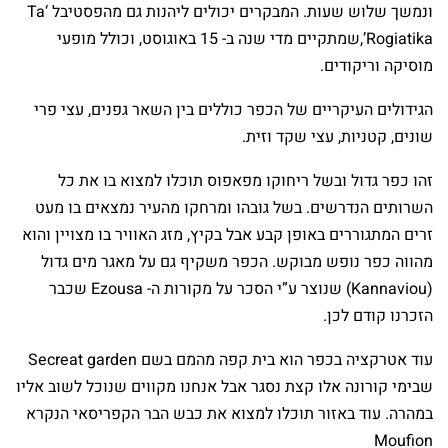
ונמשך שלוש שעות. המבקרים יכולים ליהנות גם מהפסטיבל ‘Ta
Rogiatika’,שמתקיים מדי שנה ב- 15 באוגוסט, וכולל מופעי
מוסיקה וריקודים.
הגידולים העיקריים של הכפר כוללים בין השאר גפנים, עצי פרי
שונים, קטניות, עצי שקד וזית.
זהו כפר גדול ובשל ריחוקו מפאפוס תוכלו למצוא בו את כל
השרותים הנדרשים. בשל גובהו ומרחקו מהעיר נמצאים בו מעט
זרים המתגוררים באופן קבע אבל בקיץ, מזג האוויר בו מצויין והוא
מהווה כפר נופש מבוקש. הכפר משקיף גם על מאגר מים גדול
(Kannaviou) שנוצר ע”י הסכר על מקורות ה- Ezousa שכבר
הזכרנו קודם לכן.
עוד אטרקציה בכפר הוא בית קפה מהמם בשם Secreat garden
שבימי קורונה אלו קצת נסגר אבל אנחנו מקווים שנוכל לשוב אליו
במהרה. עוד באזור תוכלו למצוא את כבש הבר הקפריסאי הנקרא
Moufion