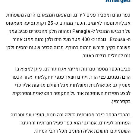
Amargeti
כפר נעים ומסביר פנים לזרים. ובהתאם תמצאו בו הרבה משפחות
אנגליות ומעוד לאומים. הכפר ממוקם כ- 25 דקות נסיעה מפאפוס
על הכביש המוביל ל- Panagia ומהווה חלק מהכפרים סביב עמק
ה- Ezousa. גובהו כ- 400 מטר מעל הים ולכן נהנה ממזג אוויר
משובח בקיץ ודורש חימום בחורף. מבנה הכפר שטוח יחסית ולכן
נוח לטיולים רגלים באזור.
סביב הכפר מספר טברנות ומיזמי אגרותוריזם. ניתן למצוא בו
הרבה גפנים, עצי הדר, זיתים ושאר ענפי חחקלאות. אזור הכפר
מעניין גם אכיאולוגית ומשלחות מכל העולם מגיעות אליו כדי
לבצע חפירות השופכות אור על התקופה הונציאנית והפרנקית
בקפריסין.
במרכז הכפר כיכר מסורתית גדולה ובה חנות, קופי שופ וטברנה
הפתוחה לעיתים. אמרגטי הוא כפר פעיל חברתית והחגיגה
השנתית בו מושכת אליה המונים מכל רחבי המחוז.