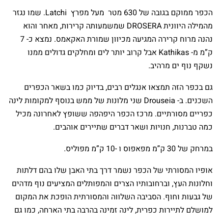
הכפר ממוקם בגובה של 630 מטר מעל מפרץ Latchi. שמו נגזר
מהמילה היוונית DROSERA שמשמעותה קרירות, מאחר והוא
נהנה מרוח קרירה המגיעה מכיוון שמורת האקאמס. נמצא כ- 7
ק”מ מ- Kathikas אבל קרוב יותר לים ומחלקים גדולים ממנו
נשקף נוף ים מרהיב.
גם בכפר הזה תמצאו אנגלים רבים, בדיוק כמו בשאר הכפרים
השכנים. ב- Drouseia שני מלונות של ממש בנוסף למקומות לינה
כפריים מסורתיים. מרכז הכפר היפהפה ששופץ לאחרונה מכיל
כמה טברנות, חנויות ושאר דברים שתיירים אוהבים.
במרחק של 30 ק”מ מפאפוס ו -10 ק”מ מפוליס.
אופיו המסורתי של הכפר נשמר דרך בתי האבן שלו בהם דלתות
וחלונות העץ, וברחובותיו הצרים והמפותלים המציעים נוף מדהים
של גבעות וחוף. הסביבה השלווה והמסורתית הופכת את המקום
למושלם לתיירות כפרית, לינה זמינה בהרבה בתי הארחה, כמו גם