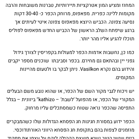
המחוז ומציע המון אטרקציות תיירותיות, טברנות משובחות והרבה
מקומות ללינה כפרית. מפאפוס, מרוחק הכפר כ- 30-40 דקות
נסיעה צפונה. הכביש היוצא מפאפוס צפונה איטי לעיתים אך
ברגע שיפתח השלב הראשון של הכביש החדש מפאפוס לפוליס
תוכלו להגיע אליו מהר יותר.
כמו כן, נחשבות אדמות הכפר למעולות בקפריסין לצורך גידול
גפני יין ובהתאם גם מחירם. בכפר וסביבתו שוכנים מספר יקבים
והידוע בהם נקרא Vasilkon. ניתן לבקר בו ולטעום מהיינות
המקומים.
יש ויכוח לגבי מקור השם של הכפר, או שהוא נובע משם הבעלים
המקורי של הכפר, או מהפועל ‘לשבת’ – kathizo’‘ ביוונית – בגלל
התפיסה שהכפר נראה שטוח כשמסתכלים עליו מרחוק.
הכפר ידוע במסורת חגיגות חג הפסחא הגדולות שלו כשהמבקרים
מוזמנים לצפות בהם בתקופת חג הפסחא היווני האורתודוכסי.
ביום שישי הטוב נשיא מועצת הקהילה לוקח על עצמו את תפקיד