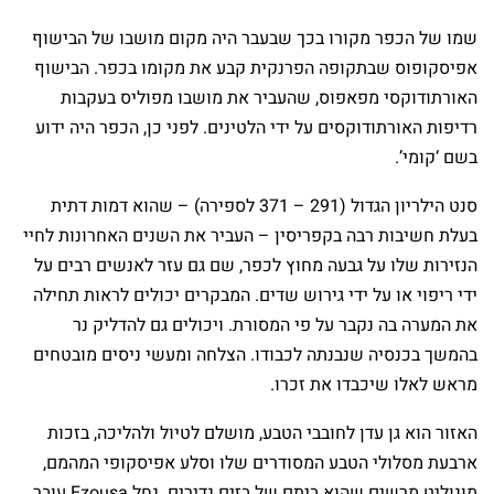
שמו של הכפר מקורו בכך שבעבר היה מקום מושבו של הבישוף
אפיסקופוס שבתקופה הפרנקית קבע את מקומו בכפר. הבישוף
האורתודוקסי מפאפוס, שהעביר את מושבו מפוליס בעקבות
רדיפות האורתודוקסים על ידי הלטינים. לפני כן, הכפר היה ידוע
בשם ‘קומי’.
סנט הילריון הגדול (291 – 371 לספירה) – שהוא דמות דתית
בעלת חשיבות רבה בקפריסין – העביר את השנים האחרונות לחיי
הנזירות שלו על גבעה מחוץ לכפר, שם גם עזר לאנשים רבים על
ידי ריפוי או על ידי גירוש שדים. המבקרים יכולים לראות תחילה
את המערה בה נקבר על פי המסורת. ויכולים גם להדליק נר
בהמשך בכנסיה שנבנתה לכבודו. הצלחה ומעשי ניסים מובטחים
מראש לאלו שיכבדו את זכרו.
האזור הוא גן עדן לחובבי הטבע, מושלם לטיול ולהליכה, בזכות
ארבעת מסלולי הטבע המסודרים שלו וסלע אפיסקופי המהמם,
מונוליט מרשים שהוא ביתם של בזים נדירים. נחל Ezousa עובר