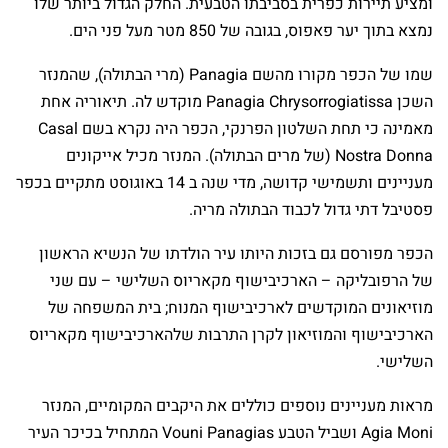
ומציע תיירות כפרית בסביבתו הטבעית. החלק הגדול ביותר שלו
נמצא בתוך יער פאפוס, בגובה של 850 מטר מעל פני הים.
שמו של הכפר מקורו מהשם Panagia (מרי הבתולה), שהמנזר
השכן Panagia Chrysorrogiatissa מוקדש לה. תיאוריה אחת
מאמינה כי תחת השלטון הפרנקי, הכפר היה נקרא בשם Casal
Nostra Donna (של מרים הבתולה). המנזר מכיל אייקונים
מעניינים ותשמישי קדושה, מדי שנה ב 14 באוגוסט מתקיים בכפר
פסטיבל דתי גדול לכבוד הבתולה מריה.
הכפר מפורסם גם בזכות היותו עיר הולדתו של הנשיא הראשון
של הרפובליקה – הארכיבישוף מקאריוס השלישי – עם שני
מוזיאונים המוקדשים לארכיבישוף המנוח; בית המשפחה של
הארכיבישוף והמוזיאון לקרן התרבות שלהארכיבישוף מקאריוס
השלישי.
מראות מעניינים נוספים כוללים את היקבים המקומיים, המנזר
Agia Moni ושביל הטבע Vouni Panagias המתחיל בכיכר העיר