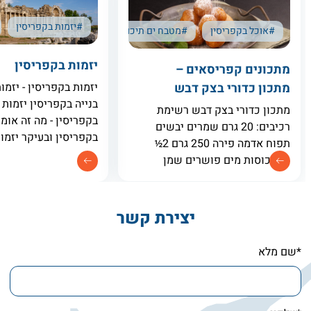
#יזמות בקפריסין
#אוכל בקפריסין
#מטבח ים תיכוני
#מתכונים קפריסאים
יזמות בקפריסין
מתכונים קפריסאים –
מתכון כדורי בצק דבש
יזמות בקפריסין - יזמות
בנייה בקפריסין יזמות
מתכון כדורי בצק דבש רשימת
בקפריסין - מה זה אומר
רכיבים: 20 גרם שמרים יבשים
בקפריסין ובעיקר יזמות
תפוח אדמה פירה 250 גרם 2½
בקפריסין (בנייה בקפרי
– 3 כוסות מים פושרים שמן
בכל מקום אחר מבוסס
לטיגון לסירופ: חצי ק״ג דבש
יצירת ערך על ידי היזם.
300 מ"ל מים כמה טיפות מיץ
במקום לרכוש נכס קיי
לימון מקל קינמון שלבי הכנה
יצירת קשר
*שם מלא