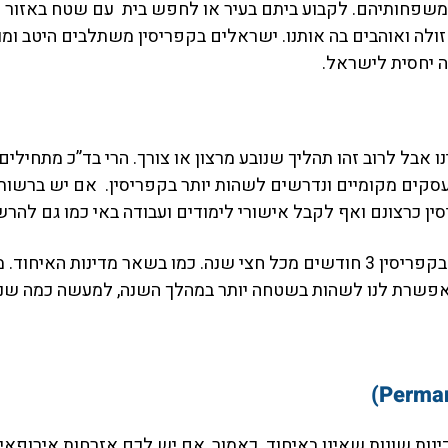
 משפחותיהם. לקבוע ביתם בעיר או לחפש בית עם שטח באזור ה
ולה ואוהבים בה אותנו. ישראלים בקפריסין משתלבים היטב ומוצא
ה יחסית לישראל.
ו אבל לרוב זהו תהליך שנובע מרצון או צורך. הרי בד”כ מתחי
ים מקומיים ונדרשים לשהות יותר בקפריסין. אם יש ברשותכם 
סין כרצונם ואף לקבל אישורי לימודים ועבודה באי כמו גם להר
באם אתם מחזיקי דרכון ישראלי בלבד תוכלו לשהות בקפריסין 3 חודשים מכל חצי שנ
מאפשרת לנו לשהות בשטחה יותר במהלך השנה, למעשה כמה שנר
ות שונות שאינן באיחוד. כאמור, אם יש לכם אזרחות אירופאי