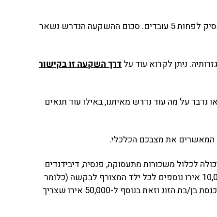
ג. השקעה בהון מניות של חברה רשומה בקפריסין, עם פעילות עסקית ונוכחות פיזית מוכחת בקפריסין. על החברה להעסיק לפחות 5 עובדים. סכום ההשקעה הנדרש נשאר
דרך השקעה זו בקישור
תושבות קבע במסלול המהיר בהשקעה של 300,000 אירו בקפריסין. בואו נדבר על מה עוד נדרש מאיתנו, באילו עוד תנאים
 המאשרים את מצבכם הכלכלי.
גיע מחוץ לקפריסין, ויכולה לכלול משכורות מתעסוקה, פנסיה, דיבידנדים
ממניות, ריביות על פיקדונות קבועים ודמי שכירות. רמת ההכנסה השנתית תגדל ב-15,000 אירו לבן/בת הזוג וב- 10,000 אירו נוספים לכל ילד המצורף לבקשה (כלומר
מתחת לגיל 25 ושעדיין נתמך). לחישוב הסכום הכולל של ההכנסה השנתית הנדרשת, ניתן לקחת בחשבון גם את הכנסת בן/בת הזוג וזאת בנוסף ל-50,000 אירו שצריך