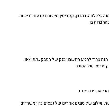
 לכלכלתה. כמו כן, קפריסין מיישרת קו עם דרישות
חברות בו.
הזה צריך להגיע מחשבון בנק של המבקש/ת ו/או
פריסין של המוכר.
ם/דירות אפשרי. במקרה כזה על המבקש לבצע השקעה של לפחות 300,000 אירו ברכישת שילוב של סוגים אחרים של נכסים כגון משרדים,