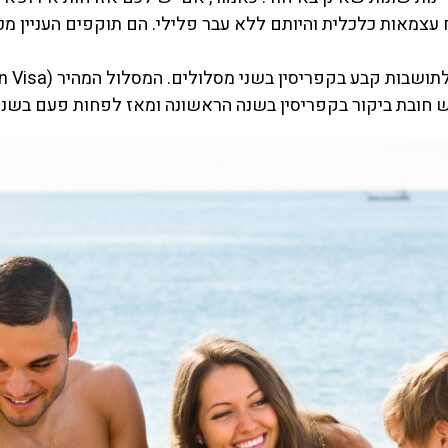
צמאות כלכלית והיותם ללא עבר פלילי. הם תוקפים העניין מכי
ני מסלולים. המסלול המהיר (Golden Visa) דרך השקעה והמסלול האיטי (category F).
יש חובת ביקור בקפריסין בשנה הראשונה ומאז לפחות פעם בשנת