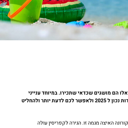
אלו הם מושגים שכדאי שתכירו. במיוחד ענייני
התושבות. יש הרבה אי הבנות בנוגע לתהליך השגת תושבות בקפריסין. כתבה זו נועדה להציג בפניכם את העובדות נכון ל 2025 ולאפשר לכם לדעת יותר ולהחליט
ורונה האיצה מגמה זו. הגירה לקפריסין עולה