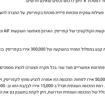
יגוד למסלול א’ ניתן לרכוש נכסים שאינם חדשים.
עד עכשיו דיברנו על אפשרויות שונות לקבלת 
פתרונות אפשריים מצד שני. בכל מקרה תצטרכו להציג מסמכים
אישור הכנסה שנתי של המבקש הראשי על סך 50,000 אירו לפחות. ההכנסה הזו אמורה לה