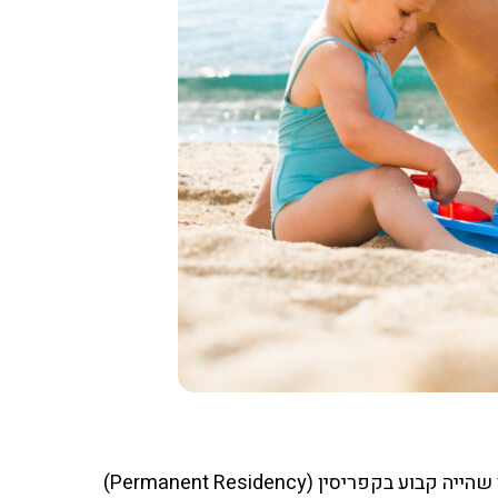
ב-27 באפריל 2023, ,תיקנה מועצת השרים של קפריסין את הקריטריונים, לכאלו שאינם אזרחי האיחוד, לקבלת היתר שהייה קבוע בקפריסין (Permanent Residency)