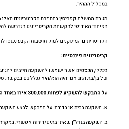
במסלול המהיר.
מטרת ממשלת קפריסין בהחמרת הקריטריונים האלו היא
האיחוד האירופי להקשחת הקריטריונים הנדרשת להשג
הקריטריונים המתוקנים למתן תושבות הקבע נכנסו לתוקף ב-2 במא
קריטריונים פיננסיים:
בכללי, הכספים אשר ישמשו להשקעה חייבים להגיע מ
של בן/בת הזוג אם יהיה הוא/היא נכלל גם בבקשה. 
ע
ל המבקש להשקיע לפחות 300,000 אירו באחד המסלולים הבאים:
א. השקעה בבית או בדירה: על המבקש לבצע השקעה של לפחות 300,000 אירו בתוספת מע”מ לרכישת בית ח